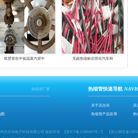
双壁管在中低温蒸汽管中
无卤热缩标识管在汽车和
热缩管快速导航
NAVI
热缩管厂家
关于沃尔兴
沃
地图
热缩管产品应用
热
2024 苏州沃尔兴电子科技有限公司 版权所有
【
苏ICP备11080403号-7
】
【
苏公网安备320506