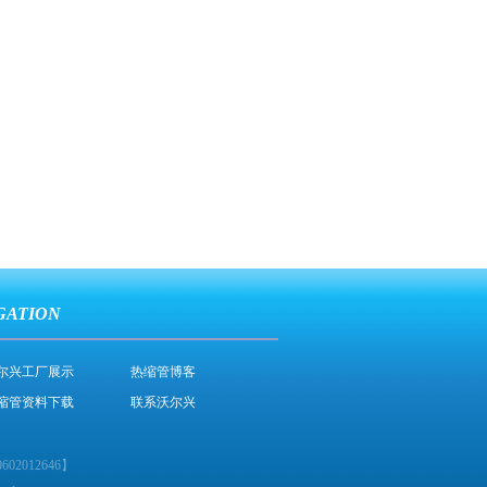
GATION
尔兴工厂展示
热缩管博客
缩管资料下载
联系沃尔兴
02012646
】