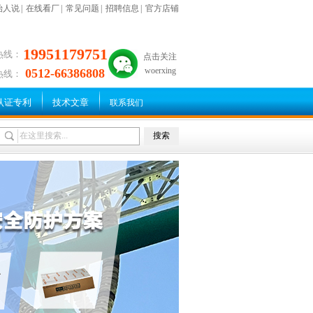
始人说
|
在线看厂
|
常见问题
|
招聘信息
|
官方店铺
19951179751
热线：
点击关注
woerxing
0512-66386808
热线：
认证专利
技术文章
联系我们
搜索