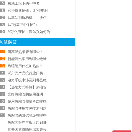
极地工况下的守护者——
30秒快速抢修，让“停电时
从基站到盾构机——沃尔
从“包裹”到“保护”：
30秒的守护：沃尔兴如何为
问题解答
耐高温热缩管有哪些？
新能源汽车用到哪些绝缘
热缩管用什么加热的？
沃尔兴产品按行业归类
电力系统中涉及到哪些绝
【热缩方式特辑】热缩管
光纤热缩管的使用说明
使用热缩管需要考虑哪些
热缩管使用常见技术问题
热缩管的阻燃等级有哪些
热缩套管在主板上起到哪
哪些因素影响热缩套管收