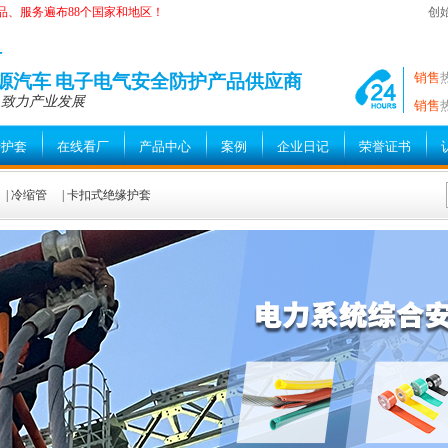
品、服务遍布88个国家和地区！
创
—
销售
能源汽车 电子电气安全防护产品供应商
 致力产业发展
销售
缘护套
在线看厂
产品中心
案例
企业日记
荣誉证书
|
冷缩管
|
卡扣式绝缘护套