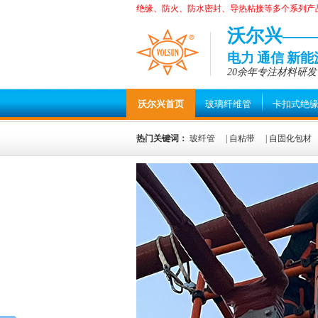
绝缘、防火、防水密封、导热粘接等多个系列产
沃尔兴—
电力 通信 新
20余年专注材料研发
沃尔兴首页
玻璃纤维管
卡扣式绝
热门关键词：
玻纤管
|
自粘带
|
自固化包材